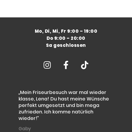
Mo, Di, Mi, Fr 9:00 – 19:00
Do 9:00 – 20:00
Sa geschlossen



„Mein Friseurbesuch war mal wieder
„Ic
klasse, Lena! Du hast meine Wünsche
Be
perfekt umgesetzt und bin mega
Mei
zufrieden. Ich komme natürlich
zu
wieder!”
Haa
Gaby
Ma